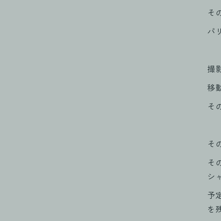
そ
パ
撮
移
そ
そ
そ
シ
予
を