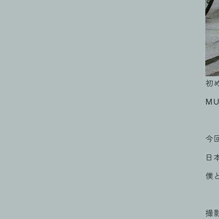
初め
M
今
日
僕
撮