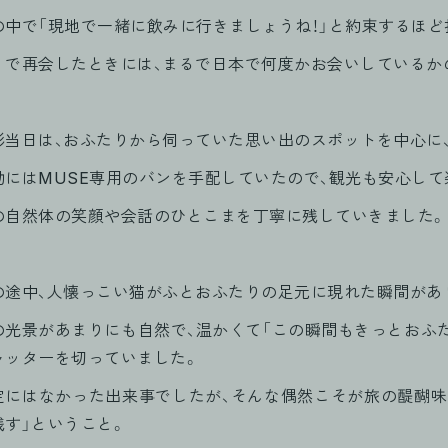
の中で「現地で一緒に飲みに行きましょうね！」と約束するほど
リで再会したときには、まるで日本で何度かお会いしているか
影当日は、おふたりから伺っていた思い出のスポットを中心に、
動にはMUSE専用のバンを手配していたので、観光も安心して
の自然体の笑顔や会話のひとこまを丁寧に残していきました。
の途中、人懐っこい猫がふとおふたりの足元に現れた瞬間があ
の光景があまりにも自然で、温かくて「この瞬間もきっとおふ
ャッターを切っていました。
定にはなかった出来事でしたが、そんな偶然こそが旅の醍醐味で
残す」ということ。