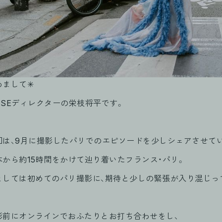
まして✳︎
USEディレクターの栄枝将平です。
回は、9月に撮影したパリでのエピソードを少しシェアさせて
本から約15時間をかけて辿り着いたフランス・パリ。
としては初めてのパリ撮影に、期待と少しの緊張が入り混じっ
影前にオンラインでおふたりとお打ち合わせをし、