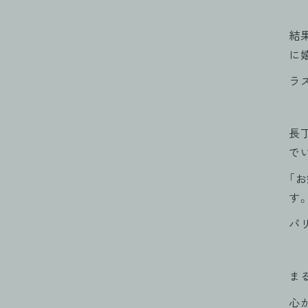
結
に
ラ
長
で
「
す
パ
ま
心