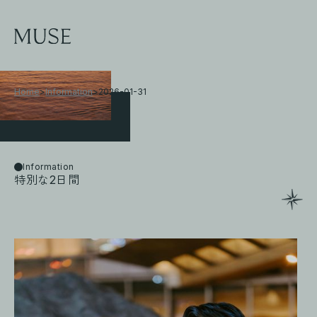
Home
>
Information
>
2026-01-31
Information
特別な2日間