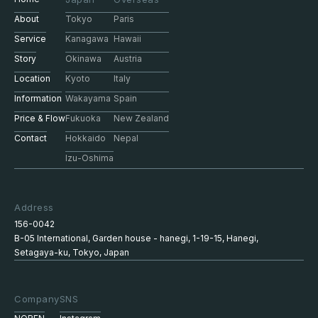
About
Tokyo
Paris
Service
Kanagawa
Hawaii
Story
Okinawa
Austria
Location
Kyoto
Italy
Information
Wakayama
Spain
Price & Flow
Fukuoka
New Zealand
Contact
Hokkaido
Nepal
Izu-Oshima
Address
156-0042
B-05 International, Garden house - hanegi, 1-19-15, Hanegi,
Setagaya-ku, Tokyo, Japan
Company
SNS